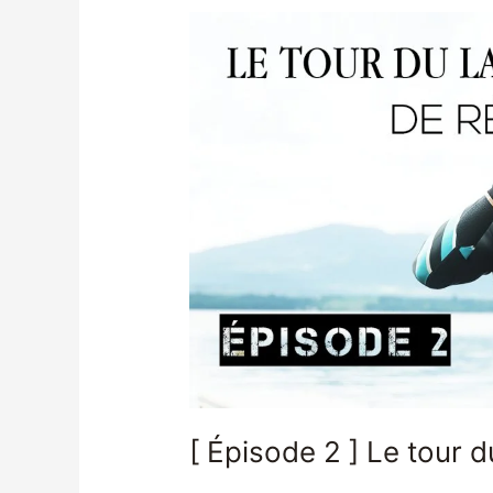
[
Épisode
2
]
Le
tour
du
lac
Léman
à
la
nage
[ Épisode 2 ] Le tour 