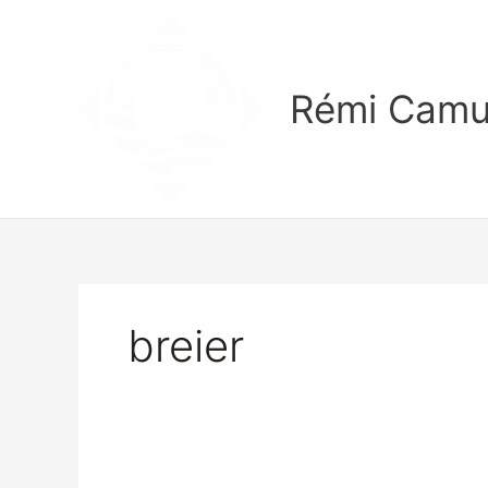
Aller
au
contenu
Rémi Camu
breier