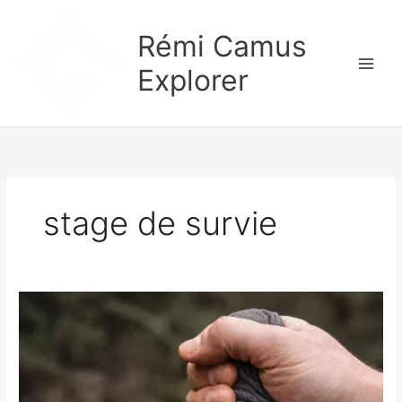
Aller
au
Rémi Camus
contenu
Explorer
stage de survie
Préservatif
en
survie
:
l’objet
multifonction