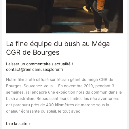
La fine équipe du bush au Méga
CGR de Bourges
Laisser un commentaire
/
actualité
/
contact@remicamusexplorer.fr
Notre film a été diffusé sur l’écran géant du méga CGR de
Bourges. Souvenez-vous … En novembre 2019, pendant 3
semaines, j’ai encadré une expédition hors du commun dans le
bush australien. Repoussant leurs limites, les néo aventuriers
ont parcouru près de 400 kilomètres de marche sous la
chaleur écrasante du soleil, le tout avec
Lire la suite »