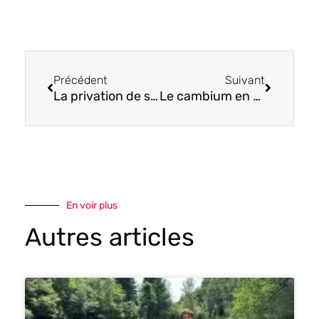
Précédent
Suivant
Précédent
Suivant
La privation de sommeil en survie : jusqu’où le corps humain peut tenir ?
Le cambium en survie : comestible ou mortel, savoir faire la différence
En voir plus
Autres articles
Page
Page
Page
Page
Page