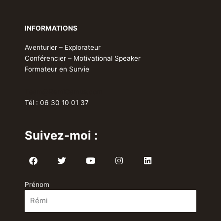
INFORMATIONS
Aventurier – Explorateur
Conférencier – Motivational Speaker
Formateur en Survie
Team@RemiCamus.com
Tél : 06 30 10 01 37
Suivez-moi :
F
T
Y
I
L
a
w
o
n
i
c
i
u
s
n
e
t
t
t
k
Prénom
b
t
u
a
e
o
e
b
g
d
o
r
e
r
i
k
a
n