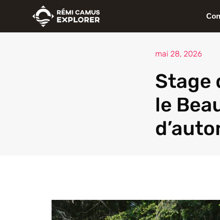
Aller
Con
au
contenu
mai 28, 2026
Stage 
le Beau
d’auto