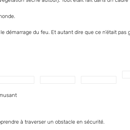
égétation sèche autour). Tout était fait dans un cadre 
 monde.
t le démarrage du feu. Et autant dire que ce n’était pas
amusant
pprendre à traverser un obstacle en sécurité.