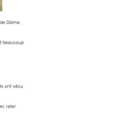
 de Dième,
out beaucoup
ts ont vécu
r, rater