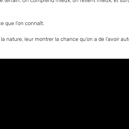
 terrain. On comprend mieux, on retient mieux, et surt
e que l’on connaît.
ir la nature, leur montrer la chance qu’on a de l’avoir au