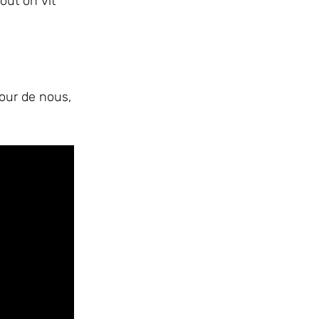
out on vit
tour de nous,