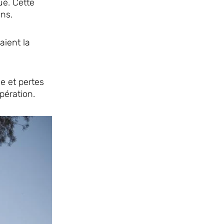
ue. Cette
ns.
aient la
e et pertes
pération.