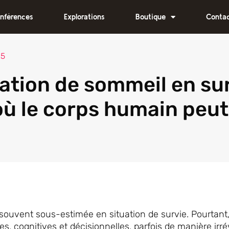
nférences
Explorations
Boutique
Conta
25
vation de sommeil en sur
où le corps humain peut
 souvent sous-estimée en situation de survie. Pourtan
, cognitives et décisionnelles, parfois de manière irrév