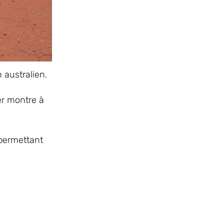
 australien.
er montre à
 permettant