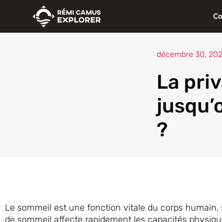
Aller
Co
au
contenu
décembre 30, 20
La pri
jusqu’
?
Le sommeil est une fonction vitale du corps humain,
de sommeil affecte rapidement les capacités physiques