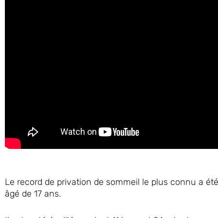
Le record de privation de sommeil le plus connu a é
âgé de 17 ans.