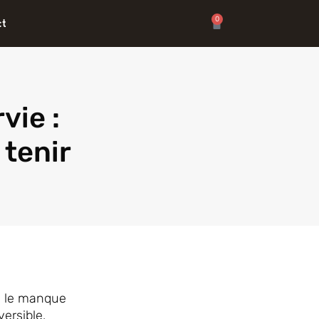
0
Panier
ct
vie :
 tenir
t, le manque
ersible.